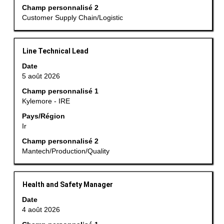
le
Champ personnalisé 2
contenu
Customer Supply Chain/Logistic
des
informations
d’emploi.
Titre
Sélectionnez
Line Technical Lead
avec
Date
la
5 août 2026
barre
Champ personnalisé 1
d’espacement
Kylemore - IRE
pour
afficher
Pays/Région
Ir
tout
le
Champ personnalisé 2
contenu
Mantech/Production/Quality
des
informations
d’emploi.
Titre
Sélectionnez
Health and Safety Manager
avec
Date
la
4 août 2026
barre