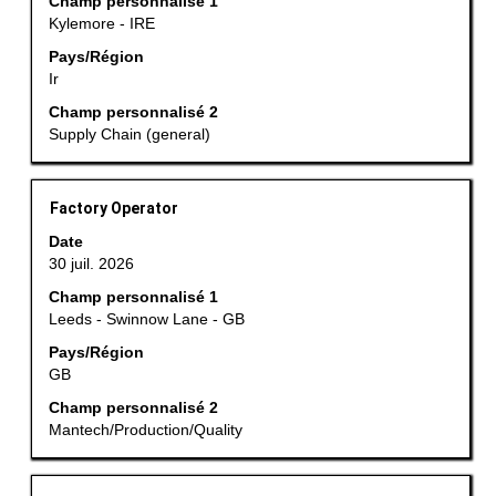
Champ personnalisé 1
d’espacement
Kylemore - IRE
pour
afficher
Pays/Région
Ir
tout
le
Champ personnalisé 2
contenu
Supply Chain (general)
des
informations
d’emploi.
Titre
Sélectionnez
Factory Operator
avec
Date
la
30 juil. 2026
barre
Champ personnalisé 1
d’espacement
Leeds - Swinnow Lane - GB
pour
afficher
Pays/Région
GB
tout
le
Champ personnalisé 2
contenu
Mantech/Production/Quality
des
informations