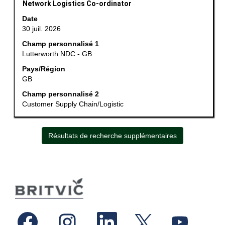
d’emploi.
Titre
Sélectionnez
Network Logistics Co-ordinator
avec
Date
la
30 juil. 2026
barre
Champ personnalisé 1
d’espacement
Lutterworth NDC - GB
pour
afficher
Pays/Région
GB
tout
le
Champ personnalisé 2
contenu
Customer Supply Chain/Logistic
des
informations
d’emploi.
Résultats de recherche supplémentaires
S
S
S
S
S
’
’
’
’