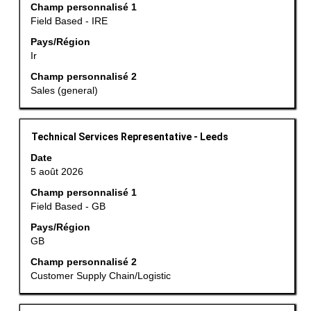
Champ personnalisé 1
complets
d’espacement
Field Based - IRE
de
pour
l’emploi.
afficher
Pays/Région
Ir
tout
le
Champ personnalisé 2
contenu
Sales (general)
des
informations
d’emploi.
Titre
Sélectionnez
Technical Services Representative - Leeds
avec
Date
la
5 août 2026
barre
Champ personnalisé 1
d’espacement
Field Based - GB
pour
afficher
Pays/Région
GB
tout
le
Champ personnalisé 2
contenu
Customer Supply Chain/Logistic
des
informations