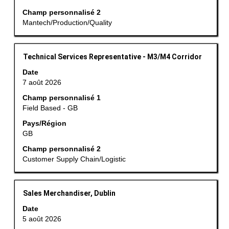
sur
le
10
Champ personnalisé 2
contenu
parmi
Mantech/Production/Quality
des
10
informations
offres
d’emploi.
Titre
Sélectionnez
d’emploi
Technical Services Representative - M3/M4 Corridor
avec
Utilisez
Date
la
la
7 août 2026
barre
touche
Champ personnalisé 1
d’espacement
tabulation
Field Based - GB
pour
pour
afficher
Pays/Région
naviguer
GB
tout
dans
le
la
Champ personnalisé 2
contenu
liste
Customer Supply Chain/Logistic
des
d’emplois.
informations
Sélectionnez
d’emploi.
pour
Titre
Sélectionnez
Sales Merchandiser, Dublin
afficher
avec
Date
les
la
5 août 2026
détails
barre