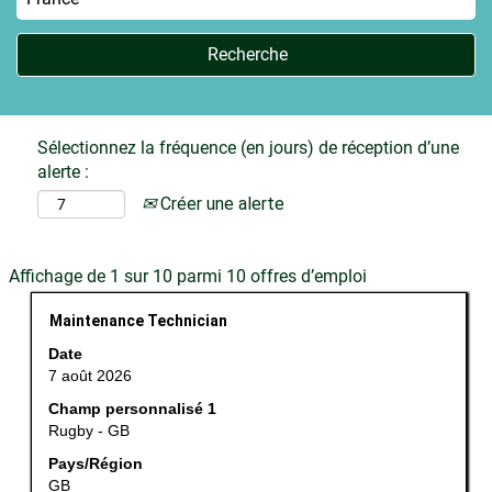
Sélectionnez la fréquence (en jours) de réception d’une
alerte :
Créer une alerte
Résultats
Affichage de 1 sur 10 parmi 10 offres d’emploi
de
Titre
Sélectionnez
Maintenance Technician
la
avec
recherche
Date
la
pour
7 août 2026
barre
"France".
Champ personnalisé 1
d’espacement
Affichage
Rugby - GB
pour
de
afficher
Pays/Région
1
GB
tout