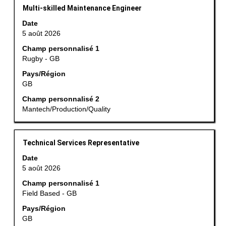
d’emploi.
Titre
Sélectionnez
Multi-skilled Maintenance Engineer
avec
Date
la
5 août 2026
barre
Champ personnalisé 1
d’espacement
Rugby - GB
pour
afficher
Pays/Région
GB
tout
le
Champ personnalisé 2
contenu
Mantech/Production/Quality
des
informations
d’emploi.
Titre
Sélectionnez
Technical Services Representative
avec
Date
la
5 août 2026
barre
Champ personnalisé 1
d’espacement
Field Based - GB
pour
afficher
Pays/Région
GB
tout